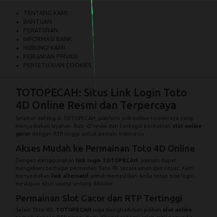
TENTANG KAMI
BANTUAN
PERATURAN
INFORMASI BANK
HUBUNGI KAMI
KEBIJAKAN PRIVASI
PERSETUJUAN COOKIES
TOTOPECAH: Situs Link Login Toto
4D Online Resmi dan Terpercaya
Selamat datang di
TOTOPECAH
, platform judi online terpercaya yang
menyediakan layanan
Toto 4D
resmi dan berbagai permainan
slot online
gacor
dengan RTP tinggi untuk pemain Indonesia.
Akses Mudah ke Permainan Toto 4D Online
Dengan menggunakan
link login TOTOPECAH
, pemain dapat
mengakses berbagai permainan Toto 4D secara aman dan cepat. Kami
menyediakan
link alternatif
untuk memastikan Anda tetap bisa login
meskipun situs utama sedang diblokir.
Permainan Slot Gacor dan RTP Tertinggi
Selain Toto 4D,
TOTOPECAH
juga menghadirkan pilihan
slot online