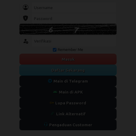
Remember Me
Masuk
Daftar Sekarang
Main di Telegram
Main di APK
Lupa Password
Link Alternatif
Pengaduan Customer