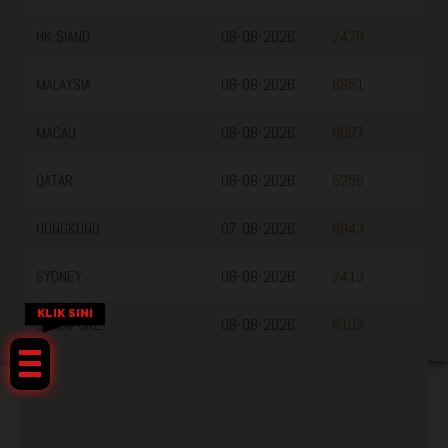
HK SIANG
08-08-2026
2476
MALAYSIA
08-08-2026
6851
MACAU
08-08-2026
9097
QATAR
08-08-2026
5256
HONGKONG
07-08-2026
9943
SYDNEY
08-08-2026
2413
KLIK SINI
SINGAPORE
08-08-2026
5102