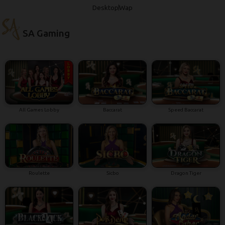
Desktop
Wap
SA Gaming
All Games Lobby
Baccarat
Speed Baccarat
Roulette
Sicbo
Dragon Tiger