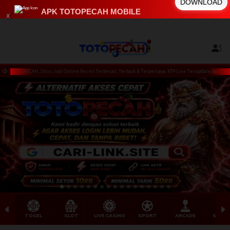
DOWNLOAD
APK TOTOPECAH MOBILE
x
Solusi Anti-Blokir & Login Tercepat.
TOTOPECAH, Situs Judi Online Resmi Terbesar, Terbaik & Terpercaya. RTP Live Terupdate dan Terakurat !
TOGEL
SLOT
LIVE CASINO
SPORT
ARCADE
SABU