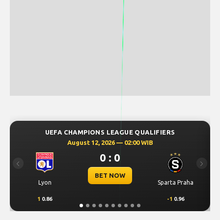
UEFA CHAMPIONS LEAGUE QUALIFIERS
August 12, 2026 — 01:30 WIB
0 : 0
Previous
Next
BET NOW
a
SK Sturm Graz
Fenerbahce
-0.5
0.95
0.5
0.87