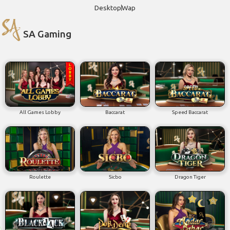
Desktop
Wap
SA Gaming
All Games Lobby
Baccarat
Speed Baccarat
Roulette
Sicbo
Dragon Tiger