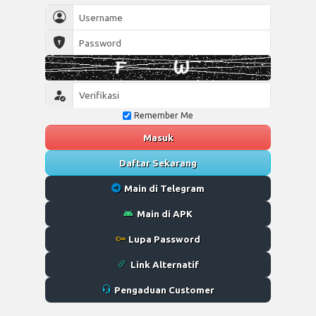
Remember Me
Masuk
Daftar Sekarang
Main di Telegram
Main di APK
Lupa Password
Link Alternatif
Pengaduan Customer