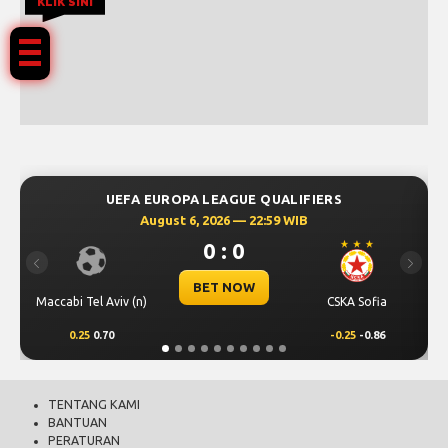
KLIK SINI
IFIERS
UEFA EUROPA LEAGUE QUALIFIER
IB
August 6, 2026 — 22:00 WIB
0 : 0
Previous
Next
BET NOW
CS U
CSKA Sofia
KuPS
-0.25
-0.86
-0.25
0.91
TENTANG KAMI
BANTUAN
PERATURAN