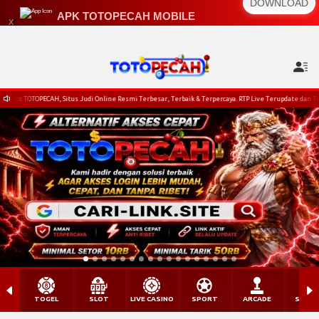
DOWNLOAD
APK TOTOPECAH MOBILE
x
Solusi Anti-Blokir & Login Tercepat.
ot TOTOPECAH, Situs Judi Online Resmi Terbesar, Terbaik & Terpercaya. RTP Live Terupdate dan Terakur
TOGEL
SLOT
LIVE CASINO
SPORT
ARCADE
SABU