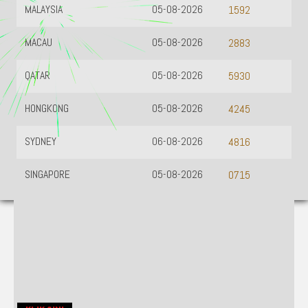
MALAYSIA
05-08-2026
1592
MACAU
05-08-2026
2883
QATAR
05-08-2026
5930
HONGKONG
05-08-2026
4245
SYDNEY
06-08-2026
4816
SINGAPORE
05-08-2026
0715