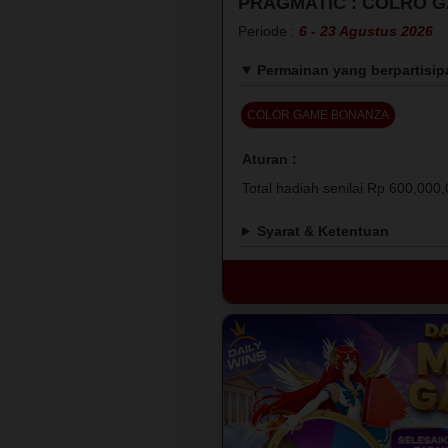
PRAGMATIC : COLRO 
Periode :
6 - 23 Agustus 2026
Permainan yang berpartisip
COLOR GAME BONANZA
Aturan :
Total hadiah senilai Rp 600,000,
Syarat & Ketentuan