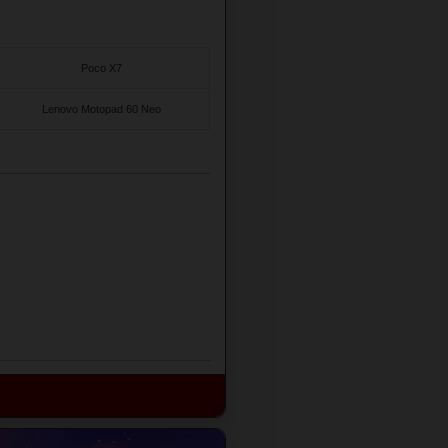
Poco X7
Lenovo Motopad 60 Neo