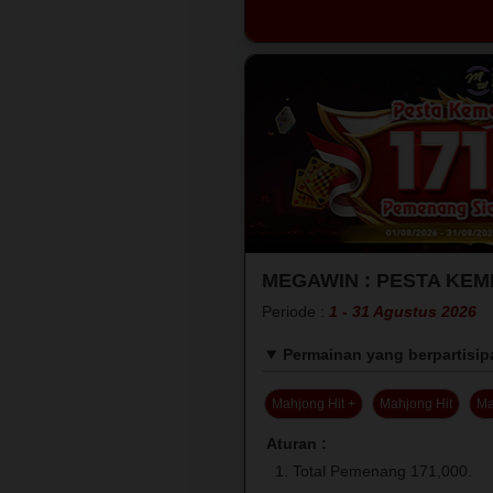
MEGAWIN : PESTA KE
Periode :
1 - 31 Agustus 2026
Permainan yang berpartisip
Mahjong Hit +
Mahjong Hit
Ma
Aturan :
Total Pemenang 171,000.