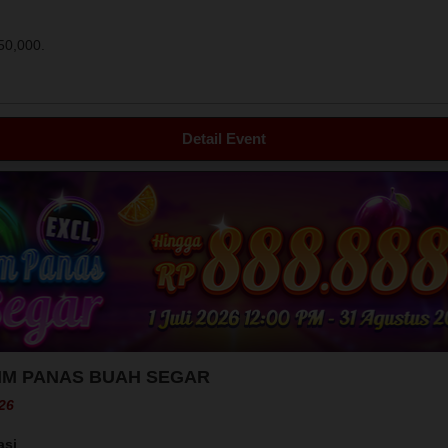
50,000.
Detail Event
SIM PANAS BUAH SEGAR
026
asi